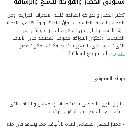
سموثي الخضار والفواكه للشبع والرشاقة
تعتبر الخضار والفواكه الطازجة قليلة السعرات الحرارية، ومن
المصادر الغنية بالطاقة. لذا فإنّ تناولها وتوفّرها في الوجبات
يزوّد الجسم بالقليل من السعرات الحرارية والكثير من
المغذيات. وتحتوي الفواكه خصوصاً المجففة على الألياف،
التي تساعد على الشعور بالشبع. فكيف يمكن تحضير
سموثي
الخضار مع الفواكه؟.
فوائد السموثي
- إنزال الوزن، لأنه غني بالفيتامينات والمعادن والالياف التي
تساعد في التخلص من الدهون الزائدة.
- ممتاز للجهاز الهضمي لغناه بالألياف، مما يساعد في منع