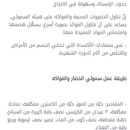
حدوث الإمساك وسهولة في الاخراج.
إنّ تناول الخضروات المحببة والفواكه على هيئة السموثي،
يساعد على أن نتناول الفوائد بصورة أسرع، يسهّل هضمها
وامتصاص المواد المفيدة منها.
- غني بمضادات الأكسدة التي تحمي الجسم من الأمراض
وللتخلص من آلام الدورة الشهرية.
طريقة عمل سموثي الخضار والفواكه
- المقادير: حبّة من الموز، حبّة من الكمثرى مقطّعة، تفاحة
مقطّعة، ٣ عيدان من الكرفس، نصف باقة كبيرة من السبانخ،
خسّة مقطعة، نصف كوب من الماء، عصير نصف ليمونة وربع
باقة من النعناع.