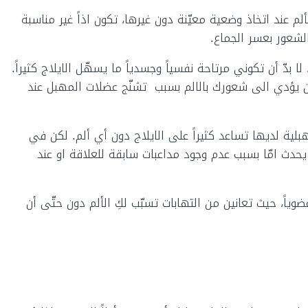
لم عند اتخاذ وضعية معيّنة دون غيرها، تكون اذاً غير مناسبة
لشعور بعسر الجماع.
 بدّ أن تكوني مرتاحة نفسياً وجسدياً ما يسهّل الايلاج كثيراً.
ان يؤدي الى شعورك بالالم بسبب تشنّج عضلات المهبل عند
مهبلية لديها تساعد كثيراً على الايلاج دون أي ألم. لكن في
 يحدث امّا بسبب عدم وجود مداعبات سابقة للعلاقة او عند
وياً، حيث تعانين من التهابات تسبّب لكِ الألم دون حتّى أن