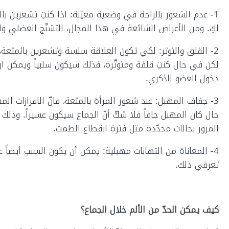
1- عدم الشعور بالراحة في وضعية معيّنة: اذا كنتِ تشعرين بالأ
لكِ. ومن الأعراض الشائعة في هذا المجال، التشنّج العضلي وا
2- القلق والتوتر: لكي تكون العلاقة سلسة وتشعرين بالمتعة، لا
لكن في حال كنتِ قلقة ومتوتّرة، فذلك سيكون سلبياً ويمكن 
دخول العضو الذكري.
3- جفاف المهبل: عند شعور المرأة بالمتعة، فانّ الافرازات ال
حال كان المهبل جافاً فلا شكّ أنّ الجماع سيكون عسيراً. وذلك
المرور بحالات محدّدة مثل فترة انقطاع الطمث.
4- المعاناة من التهابات مهبلية: يمكن أن يكون السبب أيضاً عض
تعرفي ذلك.
كيف يمكن الحدّ من الألم خلال الجماع؟