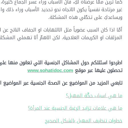
كما ترين ممّا عرضناه لكِ، فانّ الأسباب وراء عسر الجماع كثيرة،
غير مرتاحة نفسياً يكون الاتجاه نحو تحديد الأسباب وراء ذلك و
ويساعدكِ على تخطّي هذه المشكلة.
أمّا اذا كان السبب عضوياً مثل الالتهابات او الجفاف الناتج 
المزلقات او الكريمات العلاجية. لكن الاهمّ ألا تهملي المشكلة ا
اطرحوا اسئلتكم حول المشاكل الجنسية التي تعانون منها على
تحصلون عليها عبر موقع
www.sohatidoc.com
تابعي المزيد من المواضيع عن الصحة الجنسية عبر المواضيع الت
ما هي اسباب حكّة المهبل؟
ما هي علامات تزايد الرغبة الجنسية عند المرأة؟
خطوات تنظيف المهبل بالشكل الصحيح