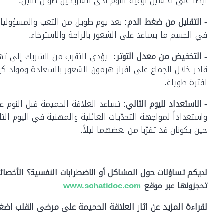
أيضاً على تحسين نوعية النوم لدى الشريكين طوال الليل.
- التقليل من ضغط الدم:
بعد يوم طويل من التعب والمسؤوليا
في الجسم ما يساعد على الشعور بالراحة والاسترخاء.
- التخفيض من معدل التوتر:
يؤدي التقرب من الشريك إلى تهد
قادر خلال الجماع على افراز هرمون الشعور بالسعادة ومواد 
لفترة طويلة.
- الاستعداد لليوم التالي:
تساعد العلاقة الحميمة قبل النوم عل
واستعداداً لمواجهة التحدّيات العائلية والمهنية في اليوم الت
حين يكونان قد تقرّبا من بعضهما ليلاً.
لديكم تساؤلات حول المشاكل أو الاضطرابات النفسية؟ الأخصائي
تحجزونها عبر موقع
www.sohatidoc.com
لقراءة المزيد عن اثار العلاقة الحميمة على مرضى القلب اضغطو