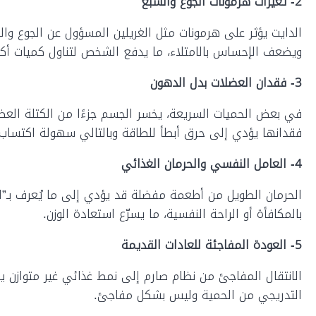
2- تغيّرات هرمونات الجوع والشبع
الدايت يؤثر على هرمونات مثل الغريلين المسؤول عن الجوع وال
ويضعف الإحساس بالامتلاء، ما يدفع الشخص لتناول كميات أك
3- فقدان العضلات بدل الدهون
في بعض الحميات السريعة، يخسر الجسم جزءًا من الكتلة العضل
فقدانها يؤدي إلى حرق أبطأ للطاقة وبالتالي سهولة اكتساب ال
4-
العامل النفسي والحرمان الغذائي
الحرمان الطويل من أطعمة مفضلة قد يؤدي إلى ما يُعرف بـ”الأ
بالمكافأة أو الراحة النفسية، ما يسرّع استعادة الوزن.
5-
العودة المفاجئة للعادات القديمة
الانتقال المفاجئ من نظام صارم إلى نمط غذائي غير متوازن يج
التدريجي من الحمية وليس بشكل مفاجئ.