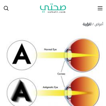
Ski
T
Conten
أمراض
/
لابؤرية