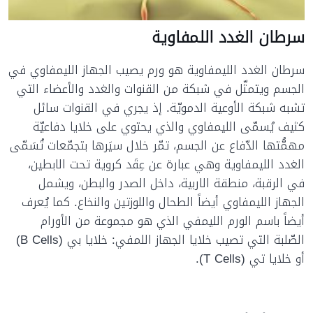
سرطان الغدد اللمفاوية
سرطان الغدد الليمفاوية هو ورم يصيب الجهاز الليمفاوي في
الجسم ويتمثّل في شبكة من القنوات والغدد والأعضاء التي
تشبه شبكة الأوعية الدمويّة. إذ يجري في القنوات سائل
كثيف يُسمّى الليمفاوي والذي يحتوي على خلايا دفاعيّة
مهمُّتها الدّفاع عن الجسم، تمّر خلال سيَرها بتجمّعات تُسَمّى
الغدد الليمفاوية وهي عبارة عن عِقَد كروية تحت الابطين،
في الرقبة، منطقة الاربية، داخل الصدر والبطن، ويشمل
الجهاز الليمفاوي أيضاً الطحال واللوزتين والنخاع. كما يُعرف
أيضاً باسم الورم الليمفي الذي هو مجموعة من الأورام
الصّلبة التي تصيب خلايا الجهاز اللمفي: خلايا بي (B Cells)
أو خلايا تي (T Cells).