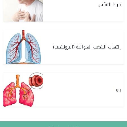
فرط التنفّس
إلتهاب الشعب الهوائية (البرونشيت)
ربو