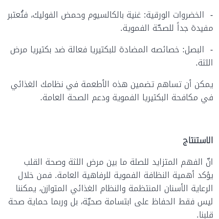
- الخضروات الورقية: غنية بالكالسيوم وحمض الفوليك، فتُعتبر
مفيدة جداً للصحّة الفموية.
- البصل: خصائصه المضادة للبكتيريا فعالة ضد بكتيريا مرض
اللثة.
يمكن أن تساهم تضمين هذه الأطعمة في نظامك الغذائي
في مكافحة البكتيريا الفموية ودعم الصحة العامة.
الاستنتاج
انّ الفهم المتزايد للصلة ما بين مرض اللثة وصحة القلب
يؤكد أهمية النظافة الفموية للرفاهية العامة. فمن خلال
الرعاية الأسنان المنتظمة والنظام الغذائي المتوازن، يمكننا
ليس فقط الحفاظ على ابتسامة صحيّة، بل وربما حماية صحة
قلبنا.