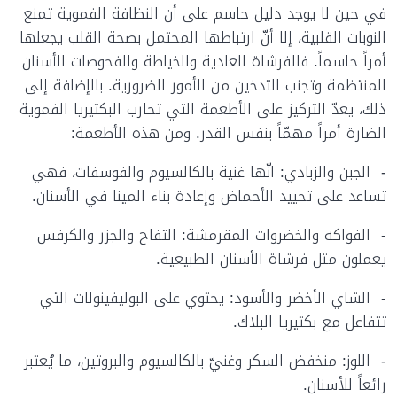
في حين لا يوجد دليل حاسم على أن النظافة الفموية تمنع
النوبات القلبية، إلا أنّ ارتباطها المحتمل بصحة القلب يجعلها
أمراً حاسماً. فالفرشاة العادية والخياطة والفحوصات الأسنان
المنتظمة وتجنب التدخين من الأمور الضرورية. بالإضافة إلى
ذلك، يعدّ التركيز على الأطعمة التي تحارب البكتيريا الفموية
الضارة أمراً مهمّاً بنفس القدر. ومن هذه الأطعمة:
- الجبن والزبادي: انّها غنية بالكالسيوم والفوسفات، فهي
تساعد على تحييد الأحماض وإعادة بناء المينا في الأسنان.
- الفواكه والخضروات المقرمشة: التفاح والجزر والكرفس
يعملون مثل فرشاة الأسنان الطبيعية.
- الشاي الأخضر والأسود: يحتوي على البوليفينولات التي
تتفاعل مع بكتيريا البلاك.
- اللوز: منخفض السكر وغنيّ بالكالسيوم والبروتين، ما يُعتبر
رائعاً للأسنان.