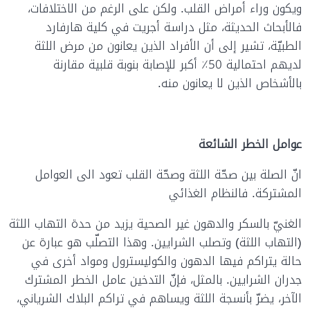
ويكون وراء أمراض القلب. ولكن على الرغم من الاختلافات،
فالأبحاث الحديثة، مثل دراسة أجريت في كلية هارفارد
الطبيّة، تشير إلى أن الأفراد الذين يعانون من مرض اللثة
لديهم احتمالية 50٪ أكبر للإصابة بنوبة قلبية مقارنة
بالأشخاص الذين لا يعانون منه.
عوامل الخطر الشائعة
انّ الصلة بين صحّة اللثة وصحّة القلب تعود الى العوامل
المشتركة. فالنظام الغذائي
الغنيّ بالسكر والدهون غير الصحية يزيد من حدة التهاب اللثة
(التهاب اللثة) وتصلب الشرايين. وهذا التصلّب هو عبارة عن
حالة يتراكم فيها الدهون والكوليسترول ومواد أخرى في
جدران الشرايين. بالمثل، فإنّ التدخين عامل الخطر المشترك
الآخر، يضرّ بأنسجة اللثة ويساهم في تراكم البلاك الشرياني،